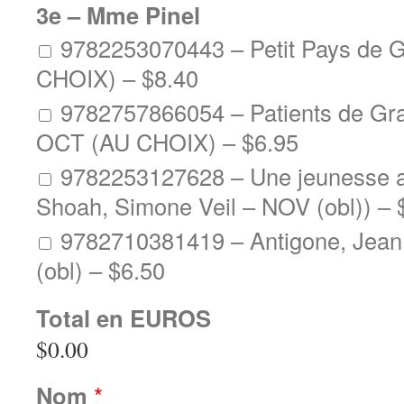
3e – Mme Pinel
9782253070443 – Petit Pays de 
CHOIX) –
$8.40
9782757866054 – Patients de Gr
OCT (AU CHOIX) –
$6.95
9782253127628 – Une jeunesse a
Shoah, Simone Veil – NOV (obl)) –
9782710381419 – Antigone, Jea
(obl) –
$6.50
Total en EUROS
$0.00
Nom
*