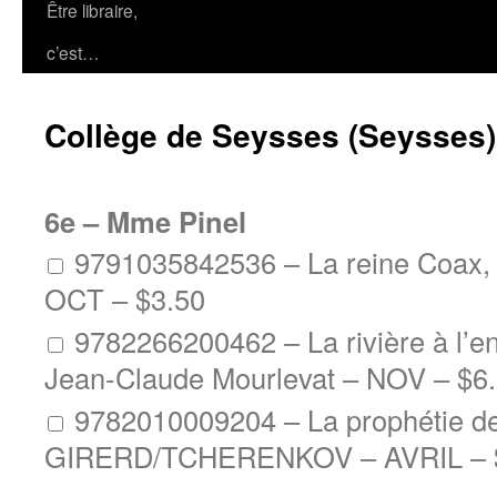
Être libraire,
c’est…
Collège de Seysses (Seysses)
6e – Mme Pinel
9791035842536 – La reine Coax,
OCT –
$3.50
9782266200462 – La rivière à l’e
Jean-Claude Mourlevat – NOV –
$6
9782010009204 – La prophétie de
GIRERD/TCHERENKOV – AVRIL –