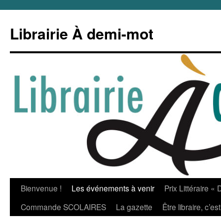
Aller
au
Librairie À demi-mot
contenu
Bienvenue !
Les événements à venir
Prix Littéraire «
Commande SCOLAIRES
La gazette
Être libraire, c’e